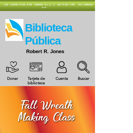
​LUN - JUEVES: 10 AM - 8 PM
VIERNES: 10 a. m. - 5
SAT: 10 AM - 3 PM
SOL: CERRADA
p. m.
​Biblioteca
Pública
Robert R. Jones
Donar
Tarjeta de
Cuenta
Buscar
biblioteca