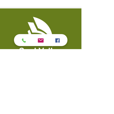
Contact Us
​Biblioteca pública del valle
Teléfono:
309-799-3047
del carbón 900 Primera
Envíe un correo
Calle Valle del carbón, IL
electrónico a la mesa de
61240
servicio
​Enlaces rápidos