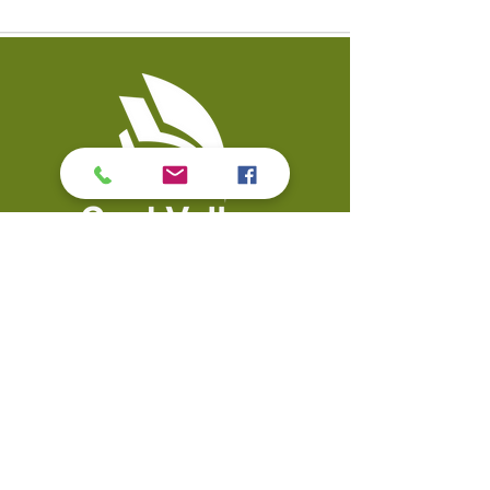
Contact Us
​Biblioteca pública del valle
Teléfono:
309-799-3047
del carbón 900 Primera
Envíe un correo
Calle Valle del carbón, IL
electrónico a la mesa de
61240
servicio
​Enlaces rápidos