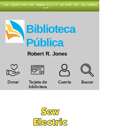
​LUN - JUEVES: 10 AM - 8 PM
VIERNES: 10 a. m. - 5
SAT: 10 AM - 3 PM
SOL: CERRADA
p. m.
​Biblioteca
Pública
Robert R. Jones
Donar
Tarjeta de
Cuenta
Buscar
biblioteca